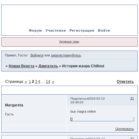
Форум
Участники
Регистрация
Войти
Активные темы
Привет, Гость!
Войдите
или
зарегистрируйтесь
.
»
Новая Верста
»
Двигатель
»
История жанра Chillout
Страница:
«
1
2
3
4
…
14
»
Ответить
История жанра Chillout
31
Поделиться
2024-02-12
18:39:03
Margareta
buy viagra online
Гость
0
Цитировать
32
Поделиться
2024-02-12