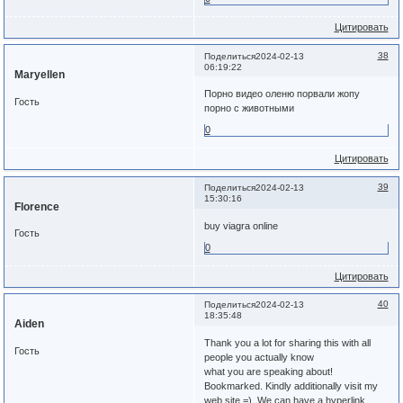
Цитировать
38
Поделиться
2024-02-13
06:19:22
Maryellen
Порно видео оленю порвали жопу
Гость
порно с животными
0
Цитировать
39
Поделиться
2024-02-13
15:30:16
Florence
buy viagra online
Гость
0
Цитировать
40
Поделиться
2024-02-13
18:35:48
Aiden
Thank you a lot for sharing this with all
Гость
people you actually know
what you are speaking about!
Bookmarked. Kindly additionally visit my
web site =). We can have a hyperlink