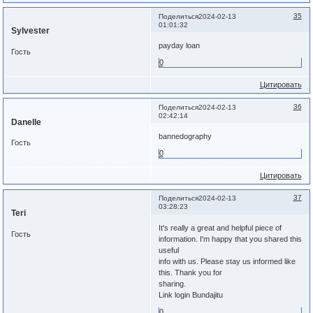
35
Поделиться
2024-02-13
01:01:32
Sylvester
payday loan
Гость
0
Цитировать
36
Поделиться
2024-02-13
02:42:14
Danelle
bannedography
Гость
0
Цитировать
37
Поделиться
2024-02-13
03:28:23
Teri
It's really a great and helpful piece of
Гость
information. I'm happy that you shared this
useful
info with us. Please stay us informed like
this. Thank you for
sharing.
Link login Bundajitu
0