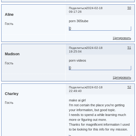
50
Поделиться
2024-02-18
09:17:26
Aline
porn 365tube
Гость
0
Цитировать
51
Поделиться
2024-02-18
19:25:04
Madison
porn videos
Гость
0
Цитировать
52
Поделиться
2024-02-18
22:49:40
Charley
make ai girl
Гость
I'm not certain the place you're getting
your information, but good topic.
I needs to spend a while learning much
more or figuring out more.
Thanks for magnificent information I used
to be looking for this info for my mission.