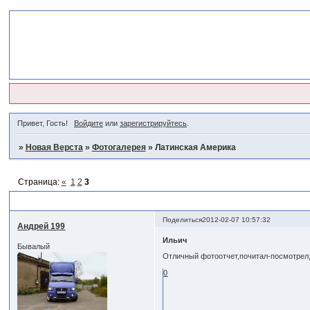
Привет, Гость!
Войдите
или
зарегистрируйтесь
.
»
Новая Верста
»
Фотогалерея
»
Латинская Америка
Страница:
«
1
2
3
Латинская Америка
Поделиться
2012-02-07 10:57:32
Андрей 199
Ильич
Бывалый
Отличный фотоотчет,почитал-посмотрел
0