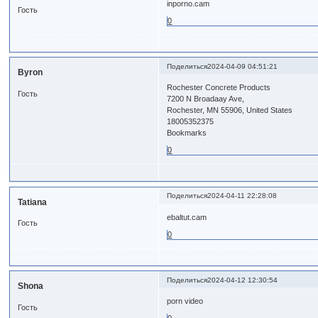
inporno.cam
Гость
0
Поделиться
2024-04-09 04:51:21
Byron
Rochester Concrete Products
Гость
7200 N Broadaay Ave,
Rochester, MN 55906, United States
18005352375
Bookmarks
0
Поделиться
2024-04-11 22:28:08
Tatiana
ebaltut.cam
Гость
0
Поделиться
2024-04-12 12:30:54
Shona
porn video
Гость