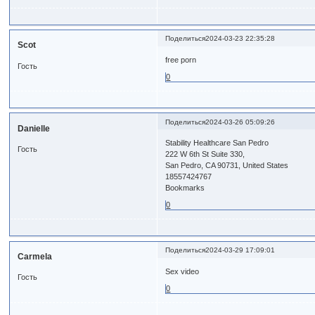
Поделиться
2024-03-23 22:35:28
Scot
free porn
Гость
0
Поделиться
2024-03-26 05:09:26
Danielle
Stability Healthcare San Pedro
Гость
222 W 6th St Suite 330,
San Pedro, CA 90731, United States
18557424767
Bookmarks
0
Поделиться
2024-03-29 17:09:01
Carmela
Sex video
Гость
0