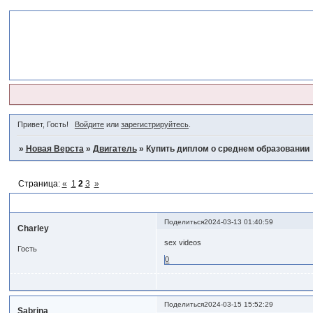
Привет, Гость!
Войдите
или
зарегистрируйтесь
.
»
Новая Верста
»
Двигатель
»
Купить диплом о среднем образовании
Страница:
«
1
2
3
»
Купить диплом о среднем образовании
Поделиться
2024-03-13 01:40:59
Charley
sex videos
Гость
0
Поделиться
2024-03-15 15:52:29
Sabrina