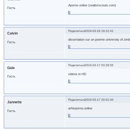
Aporno online (realtorscouts.com)
Гость
0
Поделиться
2024-03-16 19:12:41
Calvin
dissertation sur un poeme university of zim
Гость
0
Поделиться
2024-03-17 03:28:55
Gale
videos in HD
Гость
0
Поделиться
2024-03-17 20:01:00
Jannette
arhivporno.online
Гость
0