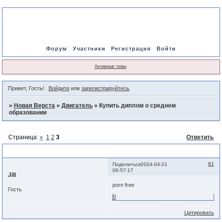
Форум
Участники
Регистрация
Войти
Активные темы
Привет, Гость!
Войдите
или
зарегистрируйтесь
.
»
Новая Верста
»
Двигатель
»
Купить диплом о среднем
образовании
Страница:
«
1
2
3
Ответить
Купить диплом о среднем образовании
61
Поделиться
2024-04-21
06:57:17
Jill
porn free
Гость
0
Цитировать