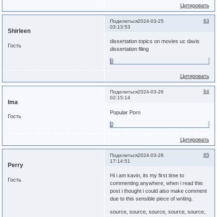
Цитировать
63
Поделиться
2024-03-25
03:13:53
Shirleen
dissertation topics on movies uc davis
Гость
dissertation filing
0
Цитировать
64
Поделиться
2024-03-26
02:15:14
Ima
Popular Porn
Гость
0
Цитировать
65
Поделиться
2024-03-26
17:14:51
Perry
Hi i am kavin, its my first time to
Гость
commenting anywhere, when i read this
post i thought i could also make comment
due to this sensible piece of writing.
source, source, source, source, source,