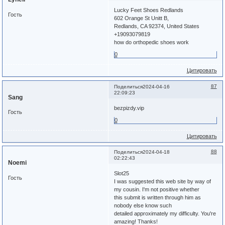
Lucky Feet Shoes Redlands
Гость
602 Orange St Unitt B,
Redlands, CA 92374, United States
+19093079819
how do orthopedic shoes work
0
Цитировать
87
Поделиться
2024-04-16
22:09:23
Sang
bezpizdy.vip
Гость
0
Цитировать
88
Поделиться
2024-04-18
02:22:43
Noemi
Slot25
Гость
I was suggested this web site by way of
my cousin. I'm not positive whether
this submit is written through him as
nobody else know such
detailed approximately my difficulty. You're
amazing! Thanks!