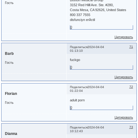
Гость
3152 Red Hilll Ave. Ste. #280,
Costa Mesa, CA 92626, United States
800 337 7555
disfunciуn erйctil
0
Цитировать
71
Поделиться
2024-04-04
01:13:10
Barb
fuckgo
Гость
0
Цитировать
72
Поделиться
2024-04-04
01:22:04
Florian
adult porn
Гость
0
Цитировать
73
Поделиться
2024-04-04
10:12:43
Dianna