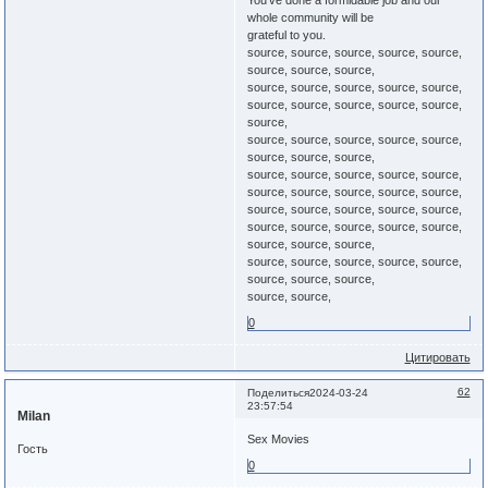
You've done a formidable job and our
whole community will be
grateful to you.
source, source, source, source, source,
source, source, source,
source, source, source, source, source,
source, source, source, source, source,
source,
source, source, source, source, source,
source, source, source,
source, source, source, source, source,
source, source, source, source, source,
source, source, source, source, source,
source, source, source, source, source,
source, source, source,
source, source, source, source, source,
source, source, source,
source, source,
0
Цитировать
62
Поделиться
2024-03-24
23:57:54
Milan
Sex Movies
Гость
0