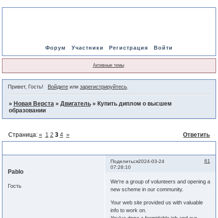
Форум
Участники
Регистрация
Войти
Активные темы
Привет, Гость!
Войдите
или
зарегистрируйтесь
.
»
Новая Верста
»
Двигатель
»
Купить диплом о высшем
образовании
Страница:
«
1
2
3
4
»
Ответить
Купить диплом о высшем образовании
61
Поделиться
2024-03-24
07:28:10
Pablo
We're a group of volunteers and opening a
Гость
new scheme in our community.
Your web site provided us with valuable
info to work on.