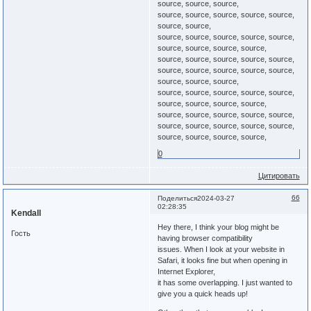
source, source, source,
source, source, source, source, source,
source, source,
source, source, source, source, source,
source, source, source, source,
source, source, source, source, source,
source, source, source, source, source,
source, source, source,
source, source, source, source, source,
source, source, source, source,
source, source, source, source, source,
source, source, source, source, source,
source, source, source, source,
0
Цитировать
66
Поделиться
2024-03-27
02:28:35
Kendall
Hey there, I think your blog might be
Гость
having browser compatibility
issues. When I look at your website in
Safari, it looks fine but when opening in
Internet Explorer,
it has some overlapping. I just wanted to
give you a quick heads up!