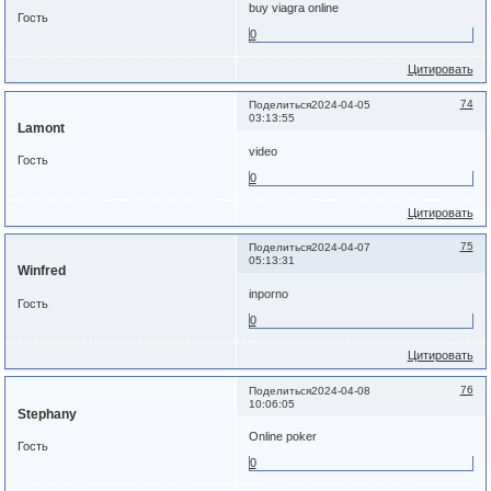
buy viagra online
Гость
0
Цитировать
74
Поделиться
2024-04-05
03:13:55
Lamont
video
Гость
0
Цитировать
75
Поделиться
2024-04-07
05:13:31
Winfred
inporno
Гость
0
Цитировать
76
Поделиться
2024-04-08
10:06:05
Stephany
Online poker
Гость
0