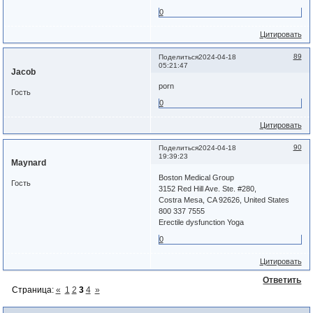
0
Цитировать
89
Поделиться
2024-04-18
05:21:47
Jacob
porn
Гость
0
Цитировать
90
Поделиться
2024-04-18
19:39:23
Maynard
Boston Medical Group
Гость
3152 Red Hill Ave. Ste. #280,
Costra Mesa, CA 92626, United States
800 337 7555
Erectile dysfunction Yoga
0
Цитировать
Ответить
Страница:
«
1
2
3
4
»