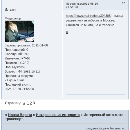
65
Поделиться
2015-08-10
21:51:20
Ильич
https://news.mail.ru/foto/304388/
- парад
Модератор
раритетных автобусов в Москве.
Снимков не много, но интересно.
0
Зарегистрирован
: 2011-01-06
Приглашений:
0
Сообщений:
397
Уважение:
[+7/-0]
Позитив:
[+12/-0]
Пол:
Мужской
Возраст:
44
[1981-10-11]
Провел на форуме:
21 день 1 час
Последний визит:
2024-12-29 21:55:00
Страница:
«
1
2
3
»
Новая Верста
»
Интересное из интернета
»
Интересный авто-мото
транспорт.
создать форум бесплатно