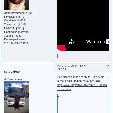
Зарегистрирован
: 2011-01-07
Приглашений:
0
Сообщений:
483
Уважение:
[+7/-0]
Позитив:
[+0/-0]
Провел на форуме:
3 дня 8 часов
Последний визит:
2015-07-24 12:12:37
0
62
Поделиться
2013-12-20
22:36:21
seregafoton
Вот смотрю я на это чудо.., и думаю.. -
Любитель пива
а где-ж там шофёр-то сидит? ))))
http://www.thepetrolstop.com/2013/02/sa
… liner.html
0