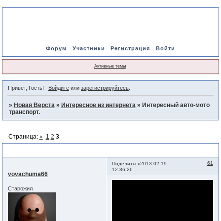
Форум
Участники
Регистрация
Войти
Активные темы
Привет, Гость!
Войдите
или
зарегистрируйтесь
.
»
Новая Верста
»
Интересное из интернета
»
Интересный авто-мото
транспорт.
Страница:
«
1
2
3
Интересный авто-мото транспорт.
61
Поделиться
2013-02-19
12:36:26
vovachuma66
Старожил