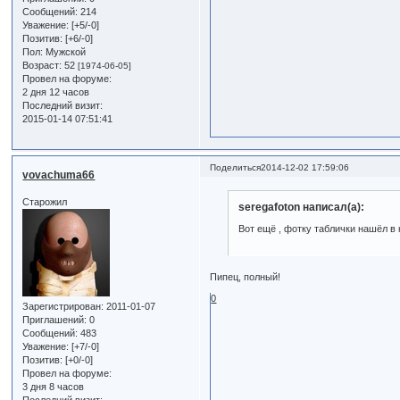
Сообщений:
214
Уважение:
[+5/-0]
Позитив:
[+6/-0]
Пол:
Мужской
Возраст:
52
[1974-06-05]
Провел на форуме:
2 дня 12 часов
Последний визит:
2015-01-14 07:51:41
Поделиться
2014-12-02 17:59:06
vovachuma66
Старожил
seregafoton написал(а):
Вот ещё , фотку таблички нашёл в 
Пипец, полный!
0
Зарегистрирован
: 2011-01-07
Приглашений:
0
Сообщений:
483
Уважение:
[+7/-0]
Позитив:
[+0/-0]
Провел на форуме:
3 дня 8 часов
Последний визит: