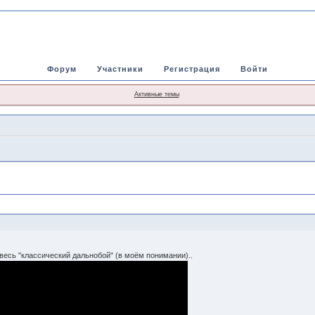
Форум
Участники
Регистрация
Войти
Активные темы
 весь "классический дальнобой" (в моём понимании)..