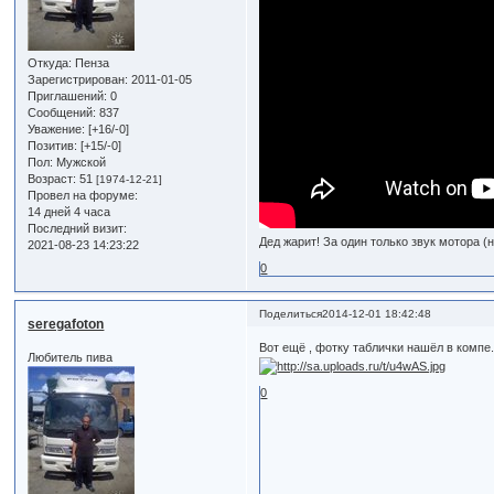
Откуда:
Пенза
Зарегистрирован
: 2011-01-05
Приглашений:
0
Сообщений:
837
Уважение:
[+16/-0]
Позитив:
[+15/-0]
Пол:
Мужской
Возраст:
51
[1974-12-21]
Провел на форуме:
14 дней 4 часа
Последний визит:
Дед жарит! За один только звук мотора (н
2021-08-23 14:23:22
0
Поделиться
2014-12-01 18:42:48
seregafoton
Вот ещё , фотку таблички нашёл в компе.
Любитель пива
0