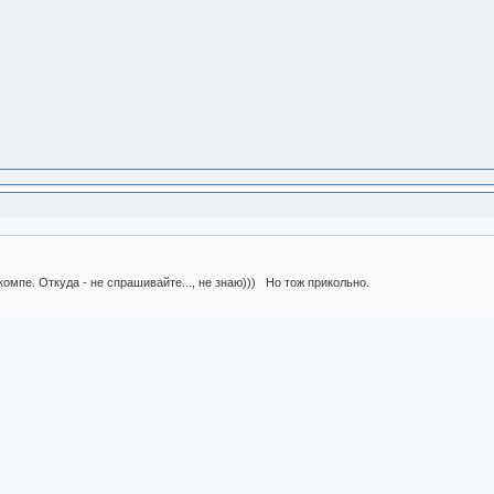
компе. Откуда - не спрашивайте..., не знаю))) Но тож прикольно.