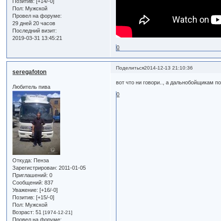
Позитив:
[+14/-0]
Пол:
Мужской
Провел на форуме:
29 дней 20 часов
Последний визит:
2019-03-31 13:45:21
0
Поделиться
2014-12-13 21:10:36
seregafoton
вот что ни говори.., а дальнобойщикам п
Любитель пива
0
Откуда:
Пенза
Зарегистрирован
: 2011-01-05
Приглашений:
0
Сообщений:
837
Уважение:
[+16/-0]
Позитив:
[+15/-0]
Пол:
Мужской
Возраст:
51
[1974-12-21]
Провел на форуме: