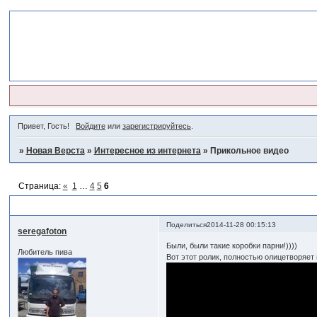
Привет, Гость!
Войдите
или
зарегистрируйтесь
.
»
Новая Верста
»
Интересное из интернета
»
Прикольное видео
Страница:
«
1
…
4
5
6
Прикольное видео
Поделиться
2014-11-28 00:15:13
seregafoton
Были, были такие коробки парни!))))
Любитель пива
Вот этот ролик, полностью олицетворяет