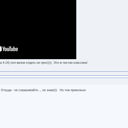
а 4.14) пол жизни отдать не грех)))) Это ж чистая классика!
 Откуда - не спрашивайте..., не знаю))) Но тож прикольно.