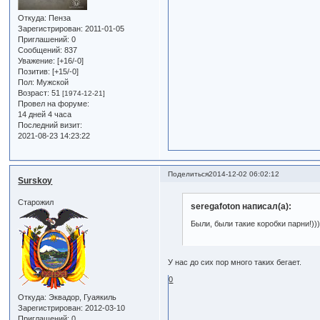
Откуда:
Пенза
Зарегистрирован
: 2011-01-05
Приглашений:
0
Сообщений:
837
Уважение:
[+16/-0]
Позитив:
[+15/-0]
Пол:
Мужской
Возраст:
51
[1974-12-21]
Провел на форуме:
14 дней 4 часа
Последний визит:
2021-08-23 14:23:22
Поделиться
2014-12-02 06:02:12
Surskoy
Старожил
seregafoton написал(а):
Были, были такие коробки парни!)))
У нас до сих пор много таких бегает.
0
Откуда:
Эквадор, Гуаякиль
Зарегистрирован
: 2012-03-10
Приглашений:
0