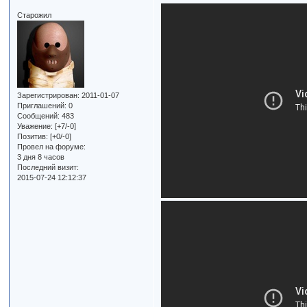
Старожил
Зарегистрирован
: 2011-01-07
Приглашений:
0
Сообщений:
483
Уважение:
[+7/-0]
Позитив:
[+0/-0]
Провел на форуме:
3 дня 8 часов
Последний визит:
2015-07-24 12:12:37