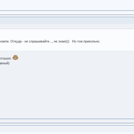
компе. Откуда - не спрашивайте..., не знаю))) Но тож прикольно.
фотошоп.
авный)