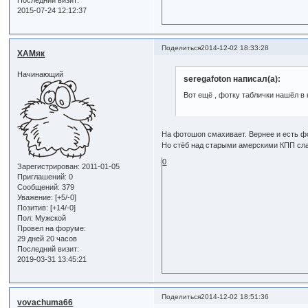
2015-07-24 12:12:37
Поделиться
2014-12-02 18:33:28
ХАМяк
Начинающий
seregafoton написал(а):
Вот ещё , фотку таблички нашёл в 
На фотошоп смахивает. Вернее и есть 
Но стёб над старыми амерскими КПП сл
0
Зарегистрирован
: 2011-01-05
Приглашений:
0
Сообщений:
379
Уважение:
[+5/-0]
Позитив:
[+14/-0]
Пол:
Мужской
Провел на форуме:
29 дней 20 часов
Последний визит:
2019-03-31 13:45:21
Поделиться
2014-12-02 18:51:36
vovachuma66