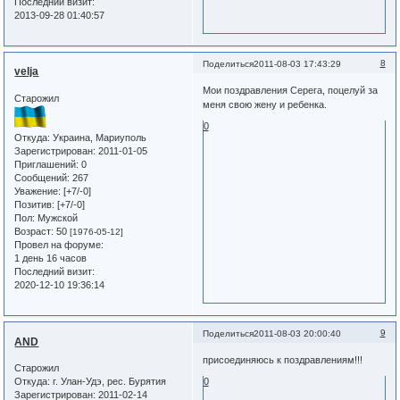
Последний визит:
2013-09-28 01:40:57
8
Поделиться
2011-08-03 17:43:29
velja
Мои поздравления Серега, поцелуй за
Старожил
меня свою жену и ребенка.
0
Откуда:
Украина, Мариуполь
Зарегистрирован
: 2011-01-05
Приглашений:
0
Сообщений:
267
Уважение:
[+7/-0]
Позитив:
[+7/-0]
Пол:
Мужской
Возраст:
50
[1976-05-12]
Провел на форуме:
1 день 16 часов
Последний визит:
2020-12-10 19:36:14
9
Поделиться
2011-08-03 20:00:40
AND
присоединяюсь к поздравлениям!!!
Старожил
Откуда:
г. Улан-Удэ, рес. Бурятия
0
Зарегистрирован
: 2011-02-14