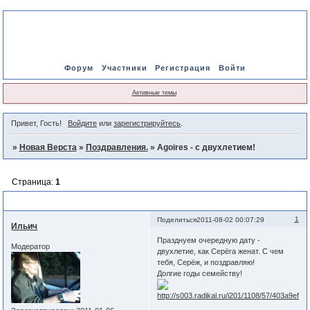
Форум
Участники
Регистрация
Войти
Активные темы
Привет, Гость!
Войдите
или
зарегистрируйтесь
.
»
Новая Верста
»
Поздравления.
»
Agoires - с двухлетием!
Страница:
1
Agoires - с двухлетием!
1
Поделиться
2011-08-02 00:07:29
Ильич
Празднуем очередную дату -
Модератор
двухлетие, как Серёга женат. С чем
тебя, Серёж, и поздравляю!
Долгие годы семейству!