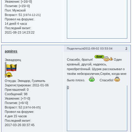
Уважение:
[+16/-0]
Позитив:
[+15/-0]
Пол:
Мужской
Возраст:
51
[1974-12-21]
Провел на форуме:
14 дней 4 часа
Последний визит:
2021-08-23 14:23:22
3
Поделиться
2011-08-02 03:53:04
agoires
Спасибо, братья!
Один
Эквадорец
кровный, другой, надеюсь,
приобретённый. Шурик рассказывал о
твоём небезразличии,Серёж, когда мне
было плохо.
Спасибо!
Откуда:
Эквадор, Гуаякиль
Зарегистрирован
: 2011-01-06
0
Приглашений:
0
Сообщений:
98
Уважение:
[+7/-0]
Позитив:
[+6/-0]
Возраст:
52
[1974-06-05]
Провел на форуме:
4 дня 15 часов
Последний визит:
2017-03-26 00:37:45