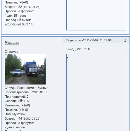
Позитив:
[+6/-0]
Возраст:
52
[1974-06-05]
Провел на форуме:
4 дня 15 часов
Последний визит:
2017-03-26 00:37:45
7
Поделиться
2011-08-02 21:02:08
Мишаня
ПОЗДРАВЛЯЮ!!!
Старожил
0
Откуда:
Респ. Коми г. Вуктыл
Зарегистрирован
: 2011-01-05
Приглашений:
0
Сообщений:
116
Уважение:
[+1/-0]
Позитив:
[+4/-0]
Пол:
Мужской
Возраст:
44
[1982-03-26]
Провел на форуме:
2 дня 0 часов