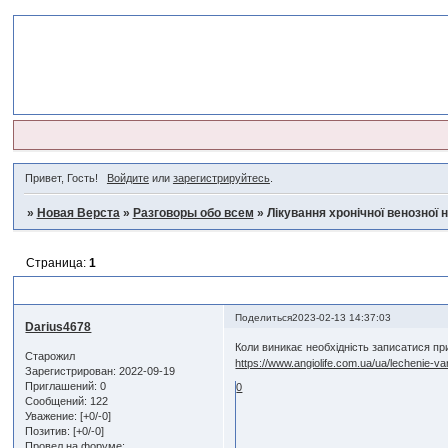
Привет, Гость!
Войдите
или
зарегистрируйтесь
.
»
Новая Верста
»
Разговоры обо всем
»
Лікування хронічної венозної 
Страница:
1
Лікування хронічної венозної недостатності
Поделиться
2023-02-13 14:37:03
Darius4678
Коли виникає необхідність записатися при
Старожил
https://www.angiolife.com.ua/ua/lechenie-va
Зарегистрирован
: 2022-09-19
Приглашений:
0
0
Сообщений:
122
Уважение:
[+0/-0]
Позитив:
[+0/-0]
Провел на форуме: