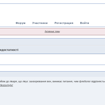
Форум
Участники
Регистрация
Войти
Активные темы
недостатності
йом до лікаря, що лікує захворювання вен, виникає питання, чим флеболог відрізняється
rikoza-kyiv/