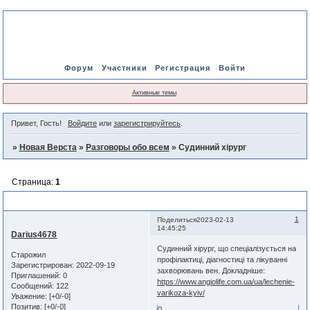
Форум
Участники
Регистрация
Войти
Активные темы
Привет, Гость!
Войдите
или
зарегистрируйтесь
.
»
Новая Верста
»
Разговоры обо всем
»
Судинний хірург
Страница:
1
Судинний хірург
1
Поделиться
2023-02-13
14:45:25
Darius4678
Судинний хірург, що спеціалізується на
Старожил
профілактиці, діагностиці та лікуванні
Зарегистрирован
: 2022-09-19
захворювань вен. Докладніше:
Приглашений:
0
https://www.angiolife.com.ua/ua/lechenie-
Сообщений:
122
varikoza-kyiv/
Уважение:
[+0/-0]
Позитив:
[+0/-0]
0