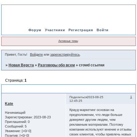
Форум
Участники
Регистрация
Войти
Активные темы
Привет, Гость!
Войдите
или
зарегистрируйтесь
.
»
Новая Верста
»
Разговоры обо всем
»
crowd ссылки
Страница:
1
crowd ссылки
1
Поделиться
2023-08-25
12:45:25
Kate
Крауд-маркетинг основан на
Начинающий
предположении, что люди больше
Зарегистрирован
: 2023-08-23
доверяют другим людям, чем
Приглашений:
0
рекламным материалам. Поэтому
Сообщений:
5
компании используют мнение и отзывы
Уважение:
[+0/-0]
своих клиентов, чтобы привлечь новых
Позитив:
[+0/-0]