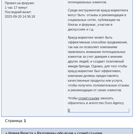
потенциальных клиентов.
Провел на форуме:
1 час 17 минут
Среди инструментов крауд-маркетинга
Последний визит:
могут быть: отзывы и рекомендации в
2023-09-20 14:36:18
социальных сетях, публикации на
блогах и форумах, участие в
дискуссиях и т.д.
Крауд-маркетинг может быть
эффективным способом продвижения,
так как он позволяет компаниям
привлекать внимание потенциальных
клиентов за счет доверия к мнению
других людей, и создает позитивный
имидж бренда. Однако, для того чтобы
крауд-маркетинг был эффективен,
компании должны предоставлять
качественные продукты или услуги,
чтобы получить положительные отзывы
и рекомендации от своих клиентов.
Чтобы
crowd ссылки
заказать,
обратитесь в агентство Ours Agency.
0
Страница:
1
»
Новая Верста
»
Разговоры обо всем
»
crowd ссылки