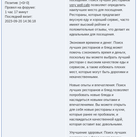
посещения: Поиск лучших ресторанов
Позитив:
[+0/-0]
very well cafe
позволяет определить
Провел на форуме:
наилучшее место для посещения.
1 час 17 минут
Рестораны, которые предлагают
Последний визит:
вкусную еду и хороший сервис, часто
2023-09-20 14:36:18
имеют высокий рейтинг и
положительные отзывы, что делает их
идеальными для посещения.
Экономия времени и денег: Поиск
лучших ресторанов и блюд может
помочь сэкономить время и деньги,
поскольку вы можете выбрать лучший
ресторан с высоким качеством еды и
сервисом, а также избежать плохих
мест, которые могут быть дорогими и
некачественными.
Новые опыты и впечатления: Поиск
лучших ресторанов и блюд позволяет
попробовать новые блюда и
насладиться новыми опытами и
впечатлениями. Вы можете открыть
для себя новые рестораны и кухни,
которые ранее не пробовали, и
наслаждаться качественной едой,
которая оставит вас довольными.
Улучшение здоровья: Поиск лучших