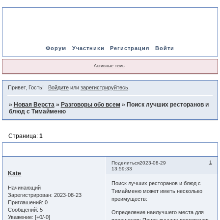
Форум
Участники
Регистрация
Войти
Активные темы
Привет, Гость!
Войдите
или
зарегистрируйтесь
.
»
Новая Верста
»
Разговоры обо всем
»
Поиск лучших ресторанов и
блюд с Тимайменю
Страница:
1
Поиск лучших ресторанов и блюд с Тимайменю
1
Поделиться
2023-08-29
13:59:33
Kate
Поиск лучших ресторанов и блюд с
Начинающий
Тимайменю может иметь несколько
Зарегистрирован
: 2023-08-23
преимуществ:
Приглашений:
0
Сообщений:
5
Определение наилучшего места для
Уважение:
[+0/-0]