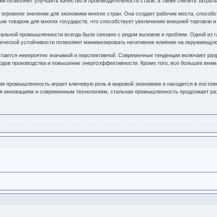
ии позволяют улучшить качество и производительность стали, а также снизить затрат
огромное значение для экономики многих стран. Она создает рабочие места, способс
ным товаром для многих государств, что способствует увеличению внешней торговли 
 стальной промышленности всегда было связано с рядом вызовов и проблем. Одной из
огической устойчивости позволяют минимизировать негативное влияние на окружающу
ается невероятно значимой и перспективной. Современные тенденции включают разра
тодов производства и повышение энергоэффективности. Кроме того, все большее вним
ная промышленность играет ключевую роль в мировой экономике и находится в посто
ря инновациям и современным технологиям, стальная промышленность продолжает ра