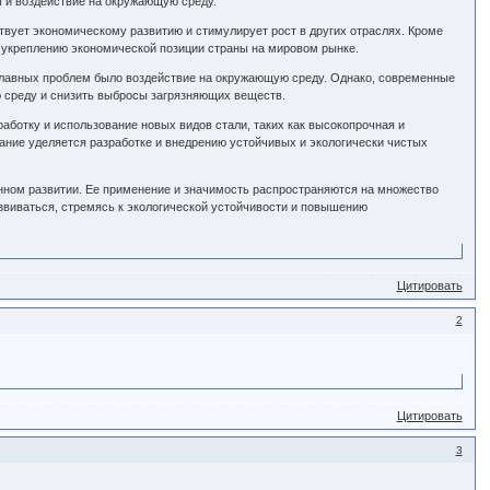
ы и воздействие на окружающую среду.
твует экономическому развитию и стимулирует рост в других отраслях. Кроме
и укреплению экономической позиции страны на мировом рынке.
 главных проблем было воздействие на окружающую среду. Однако, современные
ю среду и снизить выбросы загрязняющих веществ.
ботку и использование новых видов стали, таких как высокопрочная и
ание уделяется разработке и внедрению устойчивых и экологически чистых
янном развитии. Ее применение и значимость распространяются на множество
звиваться, стремясь к экологической устойчивости и повышению
Цитировать
2
Цитировать
3