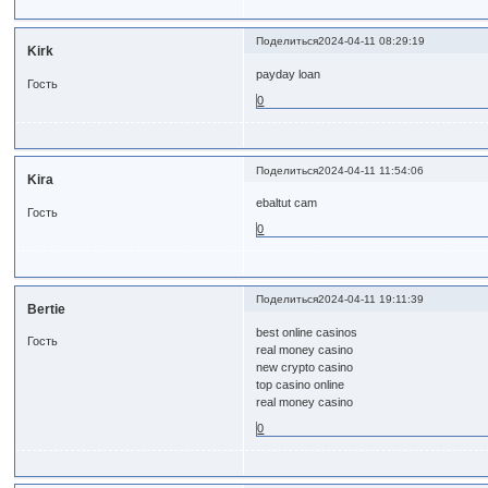
Поделиться
2024-04-11 08:29:19
Kirk
payday loan
Гость
0
Поделиться
2024-04-11 11:54:06
Kira
ebaltut cam
Гость
0
Поделиться
2024-04-11 19:11:39
Bertie
best online casinos
Гость
real money casino
new crypto casino
top casino online
real money casino
0