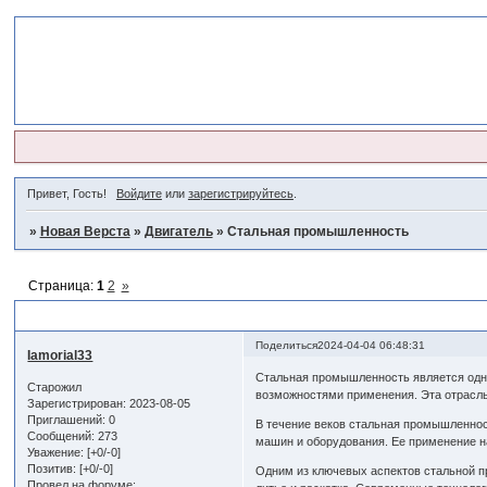
Привет, Гость!
Войдите
или
зарегистрируйтесь
.
»
Новая Верста
»
Двигатель
»
Стальная промышленность
Страница:
1
2
»
Стальная промышленность
Поделиться
2024-04-04 06:48:31
Iamorial33
Стальная промышленность является одно
Старожил
возможностями применения. Эта отрасль 
Зарегистрирован
: 2023-08-05
Приглашений:
0
В течение веков стальная промышленнос
Сообщений:
273
машин и оборудования. Ее применение на
Уважение:
[+0/-0]
Позитив:
[+0/-0]
Одним из ключевых аспектов стальной пр
Провел на форуме: