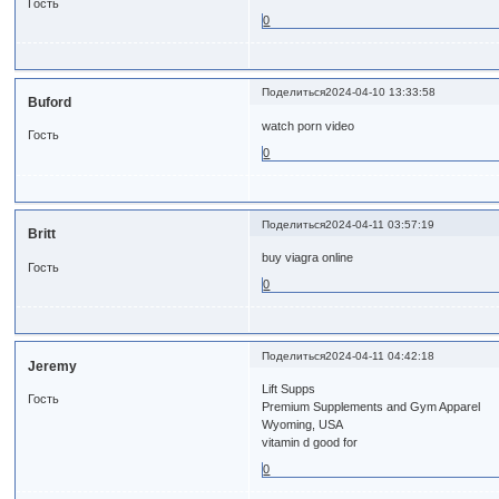
Гость
0
Поделиться
2024-04-10 13:33:58
Buford
watch porn video
Гость
0
Поделиться
2024-04-11 03:57:19
Britt
buy viagra online
Гость
0
Поделиться
2024-04-11 04:42:18
Jeremy
Lift Supps
Гость
Premium Supplements and Gym Apparel
Wyoming, USA
vitamin d good for
0