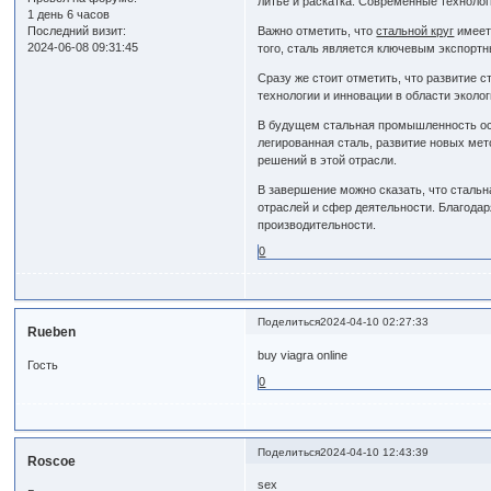
литье и раскатка. Современные технолог
1 день 6 часов
Последний визит:
Важно отметить, что
стальной круг
имеет 
2024-06-08 09:31:45
того, сталь является ключевым экспорт
Сразу же стоит отметить, что развитие
технологии и инновации в области экол
В будущем стальная промышленность ост
легированная сталь, развитие новых ме
решений в этой отрасли.
В завершение можно сказать, что сталь
отраслей и сфер деятельности. Благода
производительности.
0
Поделиться
2024-04-10 02:27:33
Rueben
buy viagra online
Гость
0
Поделиться
2024-04-10 12:43:39
Roscoe
sex