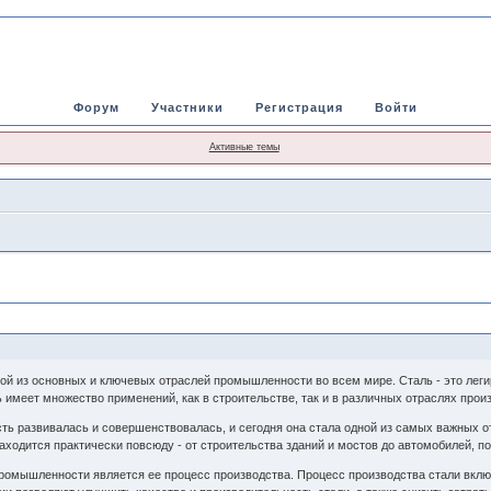
Форум
Участники
Регистрация
Войти
Активные темы
й из основных и ключевых отраслей промышленности во всем мире. Сталь - это лег
имеет множество применений, как в строительстве, так и в различных отраслях прои
ть развивалась и совершенствовалась, и сегодня она стала одной из самых важных о
ходится практически повсюду - от строительства зданий и мостов до автомобилей, по
омышленности является ее процесс производства. Процесс производства стали включа