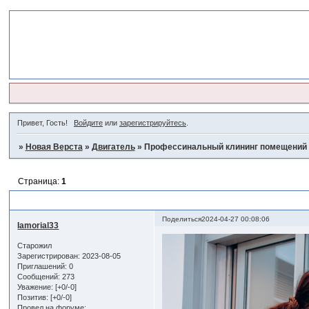
Привет, Гость!
Войдите
или
зарегистрируйтесь
.
»
Новая Верста
»
Двигатель
»
Профессинальный клининг помещений
Страница:
1
Профессинальный клининг помещений в СПБ
Поделиться
2024-04-27 00:08:06
Iamorial33
Старожил
Зарегистрирован
: 2023-08-05
Приглашений:
0
Сообщений:
273
Уважение:
[+0/-0]
Позитив:
[+0/-0]
Провел на форуме: