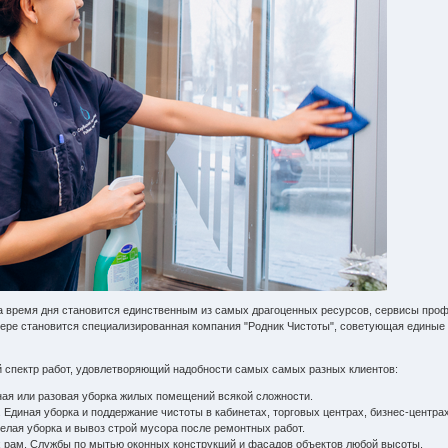
а время дня становится единственным из самых драгоценных ресурсов, сервисы про
ере становится специализированная компания "Родник Чистоты", советующая единые
 спектр работ, удовлетворяющий надобности самых самых разных клиентов:
рная или разовая уборка жилых помещений всякой сложности.
. Единая уборка и поддержание чистоты в кабинетах, торговых центрах, бизнес-центра
елая уборка и вывоз строй мусора после ремонтных работ.
 рам. Службы по мытью оконных конструкций и фасадов объектов любой высоты.