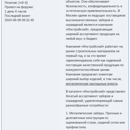
объектов. Они обеспечивают
Позитив:
[+0/-0]
безопасность, конфиденциальность и
Провел на форуме:
эстетическую привлекательность. В
1 день 6 часов
Москве одним из ведущих поставщиков
Последний визит:
2024-06-08 09:31:45
высококачественных заборов и
ограждений является компания
«Инстройснаб», предлагающая
широкий ассортимент продукции на
любой вкус и бюджет.
Компания «Инстройснаб» работает на
рынке строительных материалов не
первый год, и за это время
зарекомендовала себя как надежный
поставщик качественной продукции по
конкурентоспособным ценам.
Компания предлагает клиентам
широкий выбор изделий, в том числе,
металлические распашные ворота
.
В каталоге «Инстройснаб» представлен
богатый ассортимент заборов и
ограждений, удовлетворяющий самые
разнообразные потребности:
1. Металлические заборы. Прочные и
долговечные конструкции из
оцинкованной стали, сварной сетки или
профнастила.