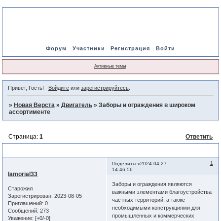
Форум
Участники
Регистрация
Войти
Активные темы
Привет, Гость!
Войдите
или
зарегистрируйтесь
.
»
Новая Верста
»
Двигатель
»
Заборы и ограждения в широком
ассортименте
Страница:
1
Ответить
Заборы и ограждения в широком ассортименте
1
Поделиться
2024-04-27
14:46:56
Iamorial33
Заборы и ограждения являются
Старожил
важными элементами благоустройства
Зарегистрирован
: 2023-08-05
частных территорий, а также
Приглашений:
0
необходимыми конструкциями для
Сообщений:
273
промышленных и коммерческих
Уважение:
[+0/-0]