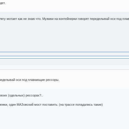
дет.
елегу мотает как не знаю что. Мужики на контейнерки говорят переделывай оси под пл
еределывай оси под плавающие рессоры.
своих (одельных) рессорах?..
ежки, один МАЗовский мост поставить. (на трассе попадались такие)