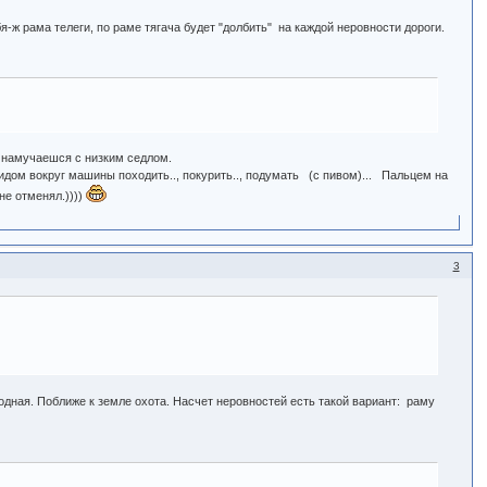
бя-ж рама телеги, по раме тягача будет "долбить" на каждой неровности дороги.
 - намучаешся с низким седлом.
идом вокруг машины походить.., покурить.., подумать (с пивом)... Пальцем на
 не отменял.))))
3
родная. Поближе к земле охота. Насчет неровностей есть такой вариант: раму