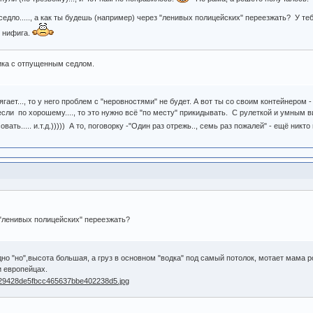
едло....., а как ты будешь (например) через "ленивых полицейских" переезжать? У те
я нифига.
ика с отпущенным седлом.
ягает..., то у него проблем с "неровностями" не будет. А вот ты со своим контейнером
сли по хорошему...., то это нужно всё "по месту" прикидывать. С рулеткой и умным в
ть..... и.т.д.))))) А то, поговорку -"Один раз отрежь.., семь раз пожалей" - ещё никто
 "ленивых полицейских" переезжать?
дно "но",высота большая, а груз в основном "водка" под самый потолок, мотает мама 
и европейцах.