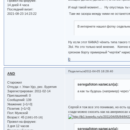
Провел на форуме:
14 дней 4 часа
И ещё такой момент.... Ну опустишь ты с
Последний визит:
Там-же зазора между ними не останетс
2021-08-23 14:23:22
В интернете нашел фотку седельн
Ну если этот КАМАЗ чёнить типа такого т
ЗЫ. Но это только моё мнение. Кончно е
грязном борту примерный "чертёж" нарисова
0
Поделиться
2011-04-05 18:28:40
AND
Старожил
seregafoton написал(а):
Откуда:
г. Улан-Удэ, рес. Бурятия
Зарегистрирован
: 2011-02-14
а как ты будешь (например) через
Приглашений:
0
Сообщений:
139
Уважение:
[+1/-0]
Сергей я тож все это понимаю, но есть о
Позитив:
[+1/-0]
сзади можно скосить как на америкосах 
Пол:
Мужской
Возраст:
45
[1981-05-16]
Провел на форуме:
3 дня 12 часов
seregafoton написал(а):