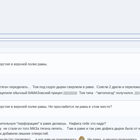
ерстия в верхней полке рамы.
ягач переделать... Тож под седло дырки сверлили в раме. Сожгли 2 дрели и переломал
цепили обычный КАМАЗовский прицеп.))))))))))) Тож типа -"автопоезд" получился..)))
ерстия в верхней полке рамы. Не прослабится ли рама в этом месте?
лнительную "перфорацию" в раме делаешь. Нафига тебе это надо?
у не стали из того МАЗа тягача лепить.. Там в раме и так уже дофига дырок было от кр
м добавили лишних отверстий.
нули (по трезвому)..., и чот нам не понравилось.
Не рама, а решето получалось.