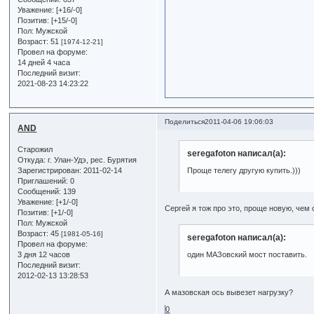
Уважение:
[+16/-0]
Позитив:
[+15/-0]
Пол:
Мужской
Возраст:
51
[1974-12-21]
Провел на форуме:
14 дней 4 часа
Последний визит:
2021-08-23 14:23:22
Поделиться
2011-04-06 19:06:03
AND
Старожил
seregafoton написал(а):
Откуда:
г. Улан-Удэ, рес. Бурятия
Зарегистрирован
: 2011-02-14
Проще телегу другую купить.)))
Приглашений:
0
Сообщений:
139
Уважение:
[+1/-0]
Сергей я тож про это, проще новую, чем 
Позитив:
[+1/-0]
Пол:
Мужской
Возраст:
45
[1981-05-16]
seregafoton написал(а):
Провел на форуме:
3 дня 12 часов
один МАЗовский мост поставить.
Последний визит:
2012-02-13 13:28:53
А мазовская ось вывезет нагрузку?
0