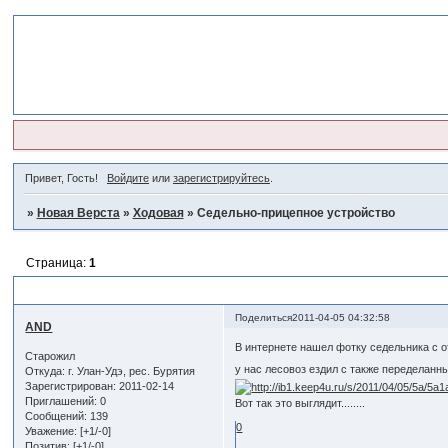
Привет, Гость!
Войдите
или
зарегистрируйтесь
.
»
Новая Верста
»
Ходовая
»
Седельно-прицепное устройство
Страница:
1
Седельно-прицепное устройство
Поделиться
2011-04-05 04:32:58
AND
В интернете нашел фотку седельника с о
Старожил
у нас лесовоз ездил с также переделанн
Откуда:
г. Улан-Удэ, рес. Бурятия
Зарегистрирован
: 2011-02-14
Приглашений:
0
Вот так это выглядит........
Сообщений:
139
0
Уважение:
[+1/-0]
Позитив:
[+1/-0]