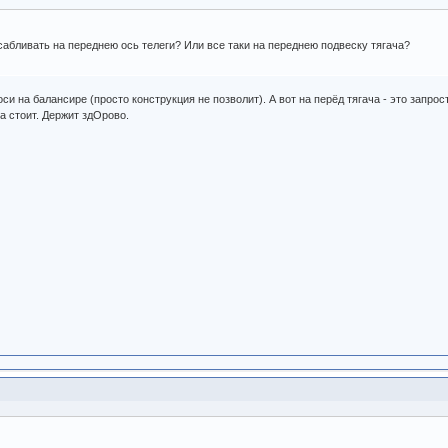
сабливать на переднею ось телеги? Или все таки на переднею подвеску тягача?
 оси на балансире (просто конструкция не позволит). А вот на перёд тягача - это запро
а стоит. Держит здОрово.