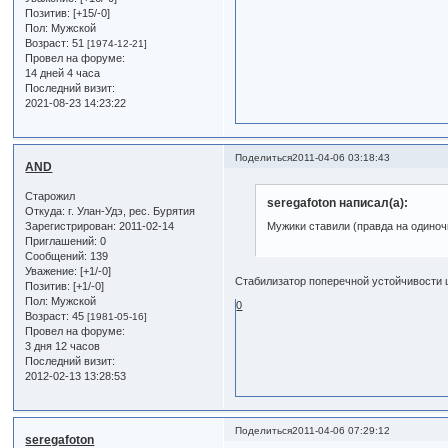
Позитив:
[+15/-0]
Пол:
Мужской
Возраст:
51
[1974-12-21]
Провел на форуме:
14 дней 4 часа
Последний визит:
2021-08-23 14:23:22
Поделиться
2011-04-06 03:18:43
AND
Старожил
seregafoton написал(а):
Откуда:
г. Улан-Удэ, рес. Бурятия
Зарегистрирован
: 2011-02-14
Мужики ставили (правда на одиноч
Приглашений:
0
Сообщений:
139
Уважение:
[+1/-0]
Стабилизатор поперечной устойчивости ш
Позитив:
[+1/-0]
Пол:
Мужской
0
Возраст:
45
[1981-05-16]
Провел на форуме:
3 дня 12 часов
Последний визит:
2012-02-13 13:28:53
Поделиться
2011-04-06 07:29:12
seregafoton