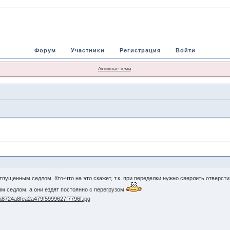
Форум
Участники
Регистрация
Войти
Активные темы
тпущенным седлом. Кто-что на это скажет, т.к. при переделки нужно сверлить отверст
ым седлом, а они ездят постоянно с перегрузом