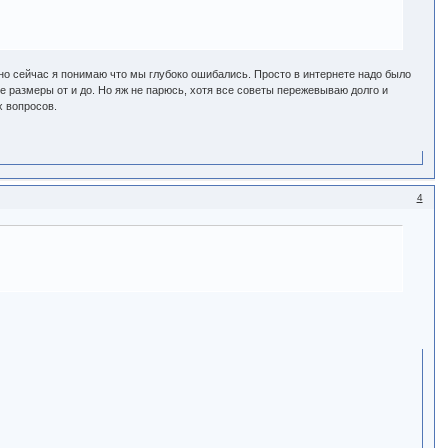
е, но сейчас я понимаю что мы глубоко ошибались. Просто в интернете надо было
все размеры от и до. Но яж не парюсь, хотя все советы пережевываю долго и
х вопросов.
4