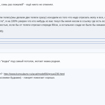
., семь раз пожалей" - ещё никто не отменял.
али телегу(мы делали две телеги сразу) изходили из того что надо отрезать жопу и вс
сте", я на 100% уверен что кто нибудь из вас ткнул бы меня носом в ссылку где есть 
остью, если бы от телеги отрезал спереди 80см, а остальное сзади не было бы никаки
45)
м "водка" под самый потолок, мотает мама родная.
ал?
http://www.konsulavto.ru/acat/model56/group236.html
ысокими будками) - говорят помогает хорошо.