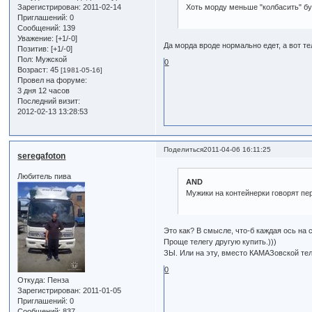
Зарегистрирован
: 2011-02-14
Хоть морду меньше "колбасить" бу
Приглашений:
0
Сообщений:
139
Уважение:
[+1/-0]
Да морда вроде нормально едет, а вот т
Позитив:
[+1/-0]
Пол:
Мужской
0
Возраст:
45
[1981-05-16]
Провел на форуме:
3 дня 12 часов
Последний визит:
2012-02-13 13:28:53
Поделиться
2011-04-06 16:11:25
seregafoton
Любитель пива
AND
Мужики на контейнерки говорят п
Это как? В смысле, что-б каждая ось на 
Проще телегу другую купить.)))
ЗЫ. Или на эту, вместо КАМАЗовской тел
0
Откуда:
Пенза
Зарегистрирован
: 2011-01-05
Приглашений:
0
Сообщений:
837