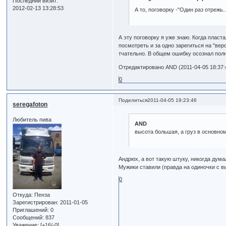
Последний визит:
2012-02-13 13:28:53
А то, поговорку -"Один раз отрежь.
А эту поговорку я уже знаю. Когда пласт
посмотреть и за одно зарегиться на "вер
тчательно. В общем ошибку осознал полн
Отредактировано AND (2011-04-05 18:37:
0
Поделиться
2011-04-05 19:23:46
seregafoton
Любитель пива
AND
высота большая, а груз в основно
Андрюх, а вот такую штуку, никогда дум
Мужики ставили (правда на одиночки с в
0
Откуда:
Пенза
Зарегистрирован
: 2011-01-05
Приглашений:
0
Сообщений:
837
Уважение:
[+16/-0]