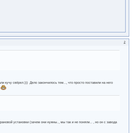
2
и кучу свёрел.))) Дело закончилось тем..., что просто поставили на него
)
ановой установки (зачем они нужны.., мы так и не поняли... , но он с завода