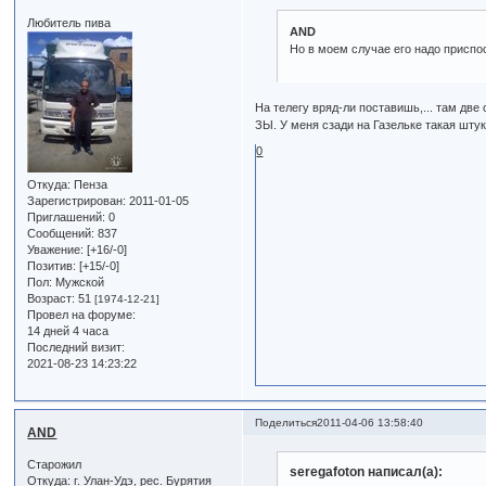
Любитель пива
AND
Но в моем случае его надо приспо
На телегу вряд-ли поставишь,... там две
ЗЫ. У меня сзади на Газельке такая штук
0
Откуда:
Пенза
Зарегистрирован
: 2011-01-05
Приглашений:
0
Сообщений:
837
Уважение:
[+16/-0]
Позитив:
[+15/-0]
Пол:
Мужской
Возраст:
51
[1974-12-21]
Провел на форуме:
14 дней 4 часа
Последний визит:
2021-08-23 14:23:22
Поделиться
2011-04-06 13:58:40
AND
Старожил
seregafoton написал(а):
Откуда:
г. Улан-Удэ, рес. Бурятия