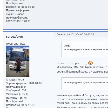
Пол:
Мужской
Возраст:
45
[1981-05-16]
Провел на форуме:
3 дня 12 часов
Последний визит:
2012-02-13 13:28:53
Поделиться
2011-04-05 09:40:23
seregafoton
Любитель пива
AND
при переделки нужно сверлить отв
Не так-то это просто..))))
Мы однажды, МАЗ 500 (кран) пытались в т
обычный бортовой кузов, а к фаркопу при
Откуда:
Пенза
при переделки нужно сверлить отв
Зарегистрирован
: 2011-01-05
Приглашений:
0
Сообщений:
837
Уважение:
[+16/-0]
Конечно прослабится! По сути, ты допо
Позитив:
[+15/-0]
Это кстати, была одна из причин - почем
Пол:
Мужской
таким был), да ещё и мы со своим седло
Возраст:
51
[1974-12-21]
Вобщем делали, делали...., а потом прики