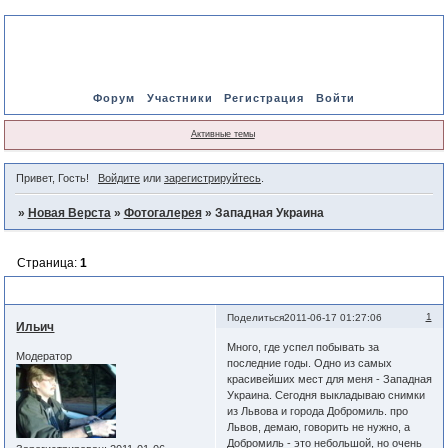
Форум
Участники
Регистрация
Войти
Активные темы
Привет, Гость!
Войдите
или
зарегистрируйтесь
.
»
Новая Верста
»
Фотогалерея
»
Западная Украина
Страница:
1
Западная Украина
1
Поделиться
2011-06-17 01:27:06
Ильич
Много, где успел побывать за
Модератор
последние годы. Одно из самых
красивейших мест для меня - Западная
Украина. Сегодня выкладываю снимки
из Львова и города Добромиль. про
Львов, демаю, говорить не нужно, а
Добромиль - это небольшой, но очень