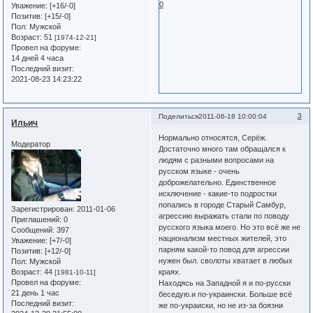
0
Уважение:
[+16/-0]
Позитив:
[+15/-0]
Пол:
Мужской
Возраст:
51
[1974-12-21]
Провел на форуме:
14 дней 4 часа
Последний визит:
2021-08-23 14:23:22
3
Поделиться
2011-06-18 10:00:04
Ильич
Нормально относятся, Серёж.
Модератор
Достаточно много там обращался к
людям с разными вопросами на
русском языке - очень
доброжелательно. Единственное
исключение - какие-то подростки
попались в городе Старый Самбур,
Зарегистрирован
: 2011-01-06
агрессию выражать стали по поводу
Приглашений:
0
русского языка моего. Но это всё же не
Сообщений:
397
национализм местных жителей, это
Уважение:
[+7/-0]
парням какой-то повод для агрессии
Позитив:
[+12/-0]
нужен был. сволоты хватает в любых
Пол:
Мужской
Возраст:
44
краях.
[1981-10-11]
Провел на форуме:
Находясь на Западной я и по-русски
21 день 1 час
беседую.и по-украински. Больше всё
Последний визит:
же по-украиски, но не из-за боязни