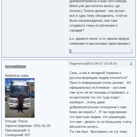
Днепропетровска и ещё чего-нибудь.
Меня уже достаточно много, где
носило:) Только думаю - как лучше -
всё в одну тему объеденить, чтоб не
было нагромождения, или таки
создавать темы по регионам и
городам?
p.s. держите меня, а то завалю форум
снимками и рассказами-зарисовками:)
0
2
Поделиться
2011-06-17 23:18:14
seregafoton
Сань, а как в западной Украине к
Любитель пива
русскоговорящим людям относятся?
Просто информация очень разная.. Из
официальных источниках - русским
там чуть-ли не геноцид устраивают, а
из рассказов тех кто туда ездил -
наоборот.., очень даже
доброжелательное отношение к нам.
Кому-же верить?.. Я так подозреваю -
что простым людям, что украинцам,
Откуда:
Пенза
что нам - делить-то по большому счёту,
Зарегистрирован
: 2011-01-05
абсалютно нечего...
Приглашений:
0
Ты там был. Выскажись на эту тему.
Сообщений:
837