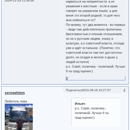
2024-12-29 21:55:00
нарваться на неприятности. а из
уважения к местным - если в краю
говорят на украиском языке, а для
меня это второй родной, то для чего
мне кобениться-то?
По-моему, тут два момента - во первых
- люди там действительно пропитаны
брезгливостью и плохим отношением,
но не к русским людям, языку и
культуре, а к советской власти, отсюда
уже и идёт остальное. (Понятно, что
советской власти там нет достаточно
долго, но осадок в мозгах и дшах у
людей остался)
p.s. Серёг, политика - политикой. Лучше
б ты град оценил:)
0
4
Поделиться
2011-06-18 10:27:57
seregafoton
Любитель пива
Ильич
p.s. Серёг, политика -
политикой. Лучше б ты
град оценил:)