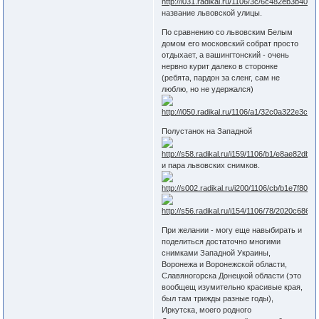
название львовской улицы.
По сравнению со львовским Белым
домом его московский собрат просто
отдыхает, а вашингтонский - очень
нервно курит далеко в сторонке
(ребята, пардон за сленг, сам не
люблю, но не удержался)
Полустанок на Западной
и пара львовских снимков.
При желании - могу еще навыбирать и
поделиться достаточно многими
снимками Западной Украины,
Воронежа и Воронежской области,
Славяногорска Донецкой области (это
вообщещ изумительно красивые края,
был там трижды разные годы),
Иркутска, моего родного