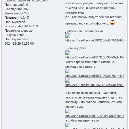
Зарегистрирован
: 2011-01-06
красивый город на Западной. Побывал
Приглашений:
0
там два раза, снмки из последней
Сообщений:
397
поездки туда.
Уважение:
[+7/-0]
p.s. Так форум водителей постепенно
Позитив:
[+12/-0]
Пол:
Мужской
превращался в фотофорум...
Возраст:
44
[1981-10-11]
Провел на форуме:
Добромиль. Горная речка.
21 день 1 час
Последний визит:
2024-12-29 21:55:00
Низина у реки.
Такого града мне ещё в жизни не
приходилось видеть.
К различным вывескам, надписям,
указателям я неравнодушен с детства,
поэтому и во львове нашлось, от чего
приколться.
это был магазин, а это