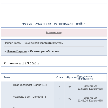
Форум
Участники
Регистрация
Войти
Активные темы
Привет, Гость!
Войдите
или
зарегистрируйтесь
.
»
Новая Верста
»
Разговоры обо всем
Страница:
«
1
2
3
4
5
6
»
Разговоры обо всем
Последнее
Тема
Ответов
Просмотров
сообщение
Лікар-флеболог
Darius4678
2023-01-27
0
25
11:52:35
Darius4678
Фахівець з вен
Darius4678
2023-01-27
0
22
11:46:04
Darius4678