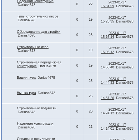
Надежная конструкция
2023-01-17
0
22
Darius4678
15:31:59
Darius4678
Типы строительних лесов
2023-01-17
0
19
Darius4678
15:23:35
Darius4678
Оборудование для стройки
2023-01-17
0
23
Darius4678
15:16:14
Darius4678
Строительные леса
2023-01-17
0
19
Darius4678
15:06:12
Darius4678
Строительная передвижная
2023-01-17
0
19
конструкция
Darius4678
14:56:40
Darius4678
Башня тура
Darius4678
2023-01-17
0
25
14:44:33
Darius4678
Вышка тура
Darius4678
2023-01-17
0
26
14:37:26
Darius4678
Строительные подмости
2023-01-17
0
20
Darius4678
14:24:12
Darius4678
Надежная конструкция
2023-01-17
0
21
Darius4678
14:14:01
Darius4678
Справка о несудимости