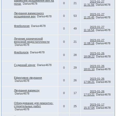
Варикозне розширення вен на
2023-01-27
0
21
ногах
Darius4678
11:31:56
Darius4678
Лікування варикозного
2023-01-27
0
53
розширення вен
Darius4678
11:25:45
Darius4678
Флебология
Darius4678
2023-01-27
0
49
11:16:54
Darius4678
Лечение хронической
2023-01-27
венозной недостаточности
0
21
11:08:18
Darius4678
Darius4678
Флебологія
Darius4678
2023-01-26
0
28
18:08:22
Darius4678
Судинний хірург
Darius4678
2023-01-26
0
29
18:01:10
Darius4678
Ефективне лікування
2023-01-26
0
26
Darius4678
17:56:21
Darius4678
Лікування варикозу
2023-01-26
0
17
Darius4678
17:53:21
Darius4678
Оборудование для ремонтно-
2023-01-17
строительных работ
0
25
15:37:04
Darius4678
Darius4678