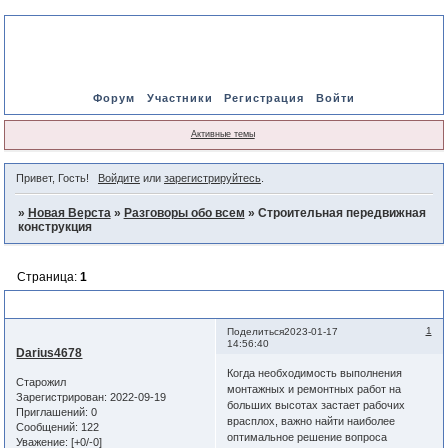
Форум
Участники
Регистрация
Войти
Активные темы
Привет, Гость!
Войдите
или
зарегистрируйтесь
.
»
Новая Верста
»
Разговоры обо всем
»
Строительная передвижная
конструкция
Страница:
1
Строительная передвижная конструкция
1
Поделиться
2023-01-17
14:56:40
Darius4678
Когда необходимость выполнения
Старожил
монтажных и ремонтных работ на
Зарегистрирован
: 2022-09-19
больших высотах застает рабочих
Приглашений:
0
врасплох, важно найти наиболее
Сообщений:
122
оптимальное решение вопроса
Уважение:
[+0/-0]