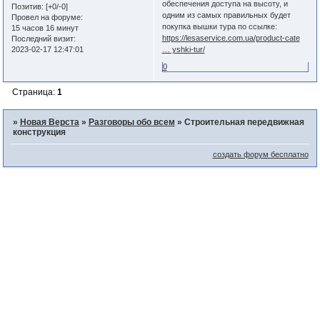
обеспечения доступа на высоту, и
Позитив:
[+0/-0]
одним из самых правильных будет
Провел на форуме:
покупка вышки тура по ссылке:
15 часов 16 минут
https://lesaservice.com.ua/product-cate
Последний визит:
2023-02-17 12:47:01
… yshki-tur/
0
Страница:
1
»
Новая Верста
»
Разговоры обо всем
»
Строительная передвижная
конструкция
создать форум бесплатно