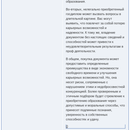
образования.
Во-вторых, нелегально приобретенный
госдиплом может вызвать вопросы в
длительной картине. Вас могут
выявить, что повлечет за собой потерю
карьерных возможностей и
надежности. К тому же, владение
документом без настоящих сведений и
способностей может привести к
неудовлетворительным результатам в
проф деятельности.
В общем, покупка документа может
предоставить определенные
преимущества в виде экономности
свободного времени и улучшения
карьерных возможностей. Но, она
несет риски, сопряженные с
нарушением этики и недобросовестной
конкуренцией. Более проверенным и
этичным подбором будет стремление к
приобретению образования через
допустимые и моральные способы, что
принесет подлинные познания,
уверенность в собственных
способностях и удачу.
0