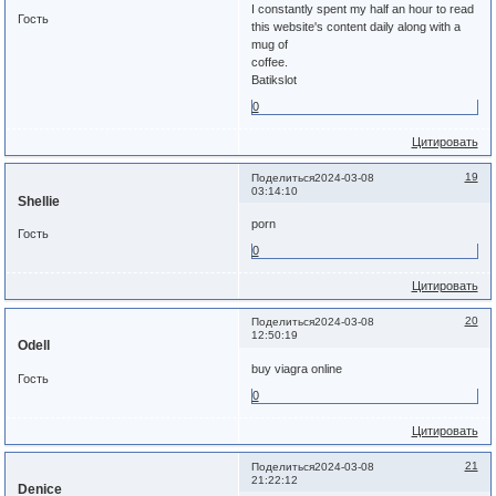
I constantly spent my half an hour to read
Гость
this website's content daily along with a
mug of
coffee.
Batikslot
0
Цитировать
19
Поделиться
2024-03-08
03:14:10
Shellie
porn
Гость
0
Цитировать
20
Поделиться
2024-03-08
12:50:19
Odell
buy viagra online
Гость
0
Цитировать
21
Поделиться
2024-03-08
21:22:12
Denice