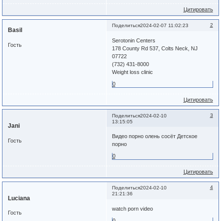
Цитировать
2
Поделиться
2024-02-07 11:02:23
Basil
Serotonin Centers
Гость
178 County Rd 537, Colts Neck, NJ
07722
(732) 431-8000
Weight loss clinic
0
Цитировать
3
Поделиться
2024-02-10
13:15:05
Jani
Видео порно олень сосёт Детское
Гость
порно
0
Цитировать
4
Поделиться
2024-02-10
21:21:36
Luciana
watch porn video
Гость
0