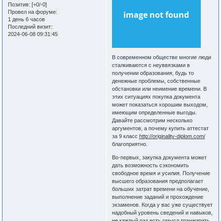
Позитив:
[+0/-0]
Провел на форуме:
1 день 6 часов
Последний визит:
2024-06-08 09:31:45
В современном обществе многие люди
сталкиваются с неуввязками в
получении образования, будь то
денежные проблемы, собственные
обстановки или неимение времени. В
этих ситуациях покупка документа
может показаться хорошим выходом,
имеющим определенные выгоды.
Давайте рассмотрим несколько
аргументов, а почему купить аттестат
за 9 класс
http://originality-diplom.com/
благоприятно.
Во-первых, закупка документа может
дать возможность сэкономить
свободное время и усилия. Получение
высшего образования предполагает
больших затрат времени на обучение,
выполнение заданий и прохождение
экзаменов. Когда у вас уже существует
надобный уровень сведений и навыков,
не каждый раз есть смысл транжирить