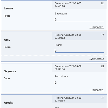
32
Поделиться
2024-03-25
14:46:18
Leonie
Base porn
Гость
0
Цитировать
33
Поделиться
2024-03-26
21:24:12
Amy
Frank
Гость
0
Цитировать
34
Поделиться
2024-03-29
03:39:54
Seymour
Porn videos
Гость
0
Цитировать
35
Поделиться
2024-03-29
12:53:58
Aretha
sex