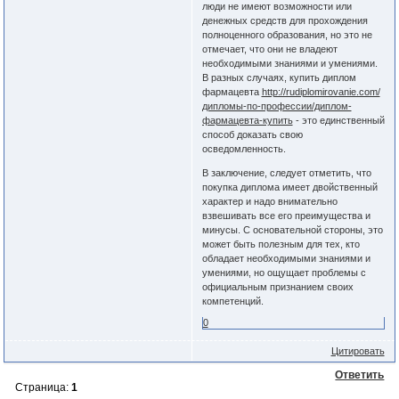
люди не имеют возможности или
денежных средств для прохождения
полноценного образования, но это не
отмечает, что они не владеют
необходимыми знаниями и умениями.
В разных случаях, купить диплом
фармацевта
http://rudiplomirovanie.com/
дипломы-по-профессии/диплом-
фармацевта-купить
- это единственный
способ доказать свою
осведомленность.
В заключение, следует отметить, что
покупка диплома имеет двойственный
характер и надо внимательно
взвешивать все его преимущества и
минусы. С основательной стороны, это
может быть полезным для тех, кто
обладает необходимыми знаниями и
умениями, но ощущает проблемы с
официальным признанием своих
компетенций.
0
Цитировать
Ответить
Страница:
1