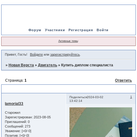
Форум
Участники
Регистрация
Войти
Активные темы
Привет, Гость!
Войдите
или
зарегистрируйтесь
.
»
Новая Верста
»
Двигатель
»
Купить диплом специалиста
Страница:
1
Ответить
Купить диплом специалиста
1
Поделиться
2024-03-02
13:42:14
Iamorial33
Старожил
Зарегистрирован
: 2023-08-05
Приглашений:
0
Сообщений:
273
Уважение:
[+0/-0]
Позитив:
[+0/-0]