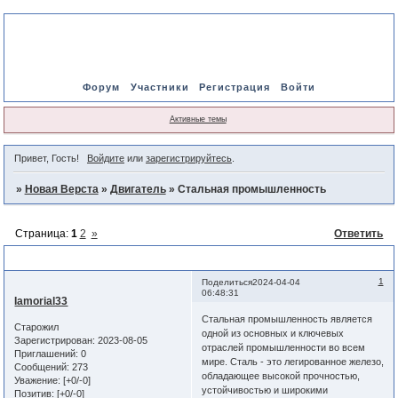
Форум
Участники
Регистрация
Войти
Активные темы
Привет, Гость!
Войдите
или
зарегистрируйтесь
.
»
Новая Верста
»
Двигатель
»
Стальная промышленность
Страница:
1
2
»
Ответить
Стальная промышленность
1
Поделиться
2024-04-04
06:48:31
Iamorial33
Стальная промышленность является
Старожил
одной из основных и ключевых
Зарегистрирован
: 2023-08-05
отраслей промышленности во всем
Приглашений:
0
мире. Сталь - это легированное железо,
Сообщений:
273
обладающее высокой прочностью,
Уважение:
[+0/-0]
устойчивостью и широкими
Позитив:
[+0/-0]