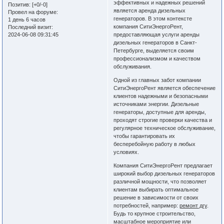
эффективных и надежных решений
Позитив:
[+0/-0]
является аренда дизельных
Провел на форуме:
генераторов. В этом контексте
1 день 6 часов
компания СитиЭнергоРент,
Последний визит:
2024-06-08 09:31:45
предоставляющая услуги аренды
дизельных генераторов в Санкт-
Петербурге, выделяется своим
профессионализмом и качеством
обслуживания.
Одной из главных забот компании
СитиЭнергоРент является обеспечение
клиентов надежными и безопасными
источниками энергии. Дизельные
генераторы, доступные для аренды,
проходят строгие проверки качества и
регулярное техническое обслуживание,
чтобы гарантировать их
бесперебойную работу в любых
условиях.
Компания СитиЭнергоРент предлагает
широкий выбор дизельных генераторов
различной мощности, что позволяет
клиентам выбирать оптимальное
решение в зависимости от своих
потребностей, например:
ремонт дгу
.
Будь то крупное строительство,
масштабное мероприятие или