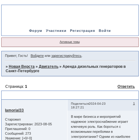
Форум
Участники
Регистрация
Войти
Активные темы
Привет, Гость!
Войдите
или
зарегистрируйтесь
.
»
Новая Верста
»
Двигатель
»
Аренда дизельных генераторов в
Санкт-Петербурге
Страница:
1
Ответить
Аренда дизельных генераторов в Санкт-Петербурге
1
Поделиться
2024-04-23
18:27:21
Iamorial33
В мире бизнеса и мероприятий
Старожил
надежное электроснабжение играет
Зарегистрирован
: 2023-08-05
ключевую роль. Как бороться с
Приглашений:
0
возможными перебоями в
Сообщений:
273
электропитании? Одним из наиболее
Уважение:
[+0/-0]