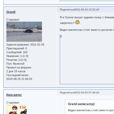
Поделиться
2011-04-24 22:32:43
Grand
Я в Газоне вешал заднюю полку с блинам
Старожил
закрепить?
Видел магнитолы стоят вместо рычагов п
0
Зарегистрирован
: 2011-01-05
Приглашений:
0
Сообщений:
162
Уважение:
[+1/-0]
Позитив:
[+2/-0]
Пол:
Мужской
Провел на форуме:
2 дня 18 часов
Последний визит:
2019-08-25 21:06:03
Поделиться
2011-04-25 07:40:43
Кросавчег
Старожил
Grand написал(а):
Видел магнитолы стоят вместо рыч