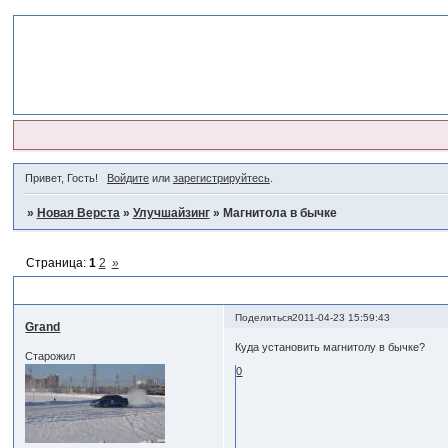
Привет, Гость!
Войдите
или
зарегистрируйтесь
.
»
Новая Верста
»
Улучшайзинг
»
Магнитола в бычке
Страница:
1
2
»
Магнитола в бычке
Поделиться
2011-04-23 15:59:43
Grand
Куда установить магнитолу в бычке?
Старожил
0