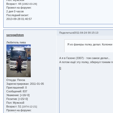
Пол:
Мужской
Возраст:
44
[1982-03-26]
Провел на форуме:
2 дня 0 часов
Последний визит:
2013-09-28 01:40:57
Поделиться
2011-04-24 00:15:13
seregafoton
Любитель пива
Я из фанеры полку делал. Колонки
А я в Газоне (3307) - тож самое делал...
А потом ещё эту полку, обернул тонким 
0
Откуда:
Пенза
Зарегистрирован
: 2011-01-05
Приглашений:
0
Сообщений:
837
Уважение:
[+16/-0]
Позитив:
[+15/-0]
Пол:
Мужской
Возраст:
51
[1974-12-21]
Провел на форуме: