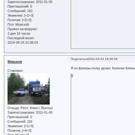
Зарегистрирован
: 2011-01-05
Приглашений:
0
Сообщений:
162
Уважение:
[+1/-0]
Позитив:
[+2/-0]
Пол:
Мужской
Провел на форуме:
2 дня 18 часов
Последний визит:
2019-08-25 21:06:03
Поделиться
2011-04-23 18:36:59
Мишаня
Я из фанеры полку делал. Колонки блины
Старожил
0
Откуда:
Респ. Коми г. Вуктыл
Зарегистрирован
: 2011-01-05
Приглашений:
0
Сообщений:
116
Уважение:
[+1/-0]
Позитив:
[+4/-0]