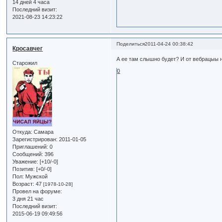
14 дней 4 часа
Последний визит:
2021-08-23 14:23:22
Поделиться
2011-04-24 00:38:42
Кросавчег
А ее там слышно будет? И от вебрацыы н
Старожил
0
Откуда:
Самара
Зарегистрирован
: 2011-01-05
Приглашений:
0
Сообщений:
396
Уважение:
[+10/-0]
Позитив:
[+0/-0]
Пол:
Мужской
Возраст:
47
[1978-10-28]
Провел на форуме:
3 дня 21 час
Последний визит:
2015-06-19 09:49:56