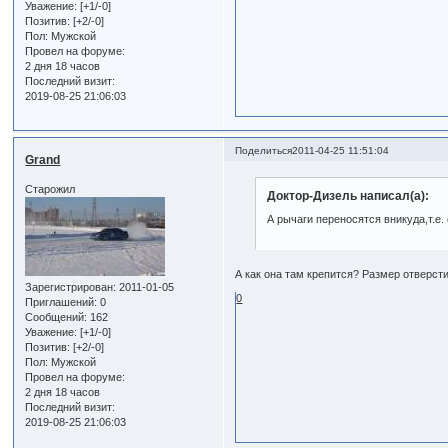
Уважение:
[+1/-0]
Позитив:
[+2/-0]
Пол:
Мужской
Провел на форуме:
2 дня 18 часов
Последний визит:
2019-08-25 21:06:03
Поделиться
2011-04-25 11:51:04
Grand
Старожил
Доктор-Дизель написал(а):
А рычаги переносятся вникуда,т.е.
А как она там крепится? Размер отверст
Зарегистрирован
: 2011-01-05
0
Приглашений:
0
Сообщений:
162
Уважение:
[+1/-0]
Позитив:
[+2/-0]
Пол:
Мужской
Провел на форуме:
2 дня 18 часов
Последний визит:
2019-08-25 21:06:03