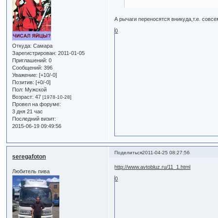
А рычаги переносятся вникуда,т.е. совсе
0
Откуда:
Самара
Зарегистрирован
: 2011-01-05
Приглашений:
0
Сообщений:
396
Уважение:
[+10/-0]
Позитив:
[+0/-0]
Пол:
Мужской
Возраст:
47
[1978-10-28]
Провел на форуме:
3 дня 21 час
Последний визит:
2015-06-19 09:49:56
Поделиться
2011-04-25 08:27:56
seregafoton
http://www.avtobluz.ru/11_1.html
Любитель пива
0