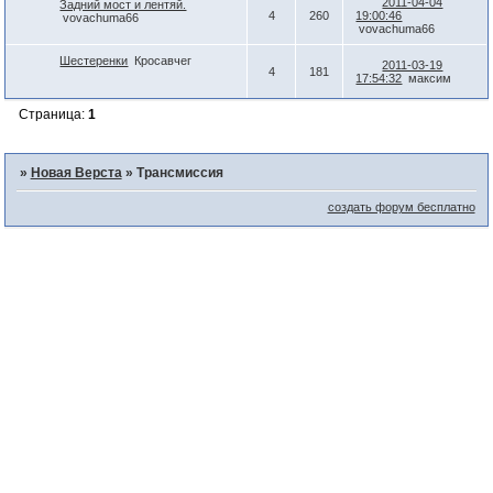
2011-04-04
Задний мост и лентяй.
4
260
19:00:46
vovachuma66
vovachuma66
Шестеренки
Кросавчег
2011-03-19
4
181
17:54:32
максим
Страница:
1
»
Новая Верста
»
Трансмиссия
создать форум бесплатно