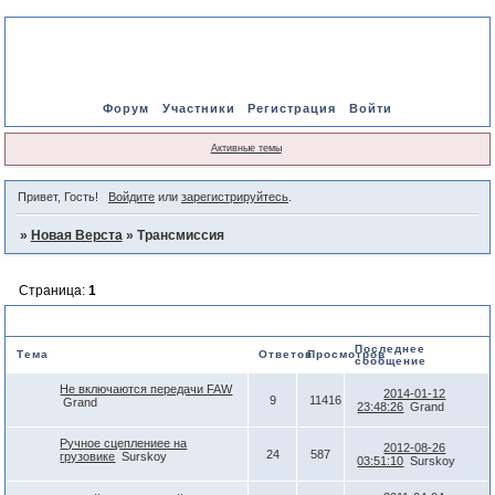
Форум
Участники
Регистрация
Войти
Активные темы
Привет, Гость!
Войдите
или
зарегистрируйтесь
.
»
Новая Верста
»
Трансмиссия
Страница:
1
Трансмиссия
Последнее
Тема
Ответов
Просмотров
сообщение
Не включаются передачи FAW
2014-01-12
9
11416
Grand
23:48:26
Grand
Ручное сцеплениее на
2012-08-26
24
587
грузовике
Surskoy
03:51:10
Surskoy